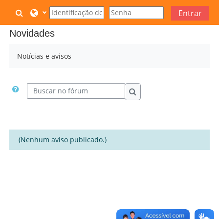
Ir para o conteúdo principal
Alternar entrada de pesquisa
Entrar
Novidades
Notícias e avisos
Buscar no fórum
Buscar no fórum
(Nenhum aviso publicado.)